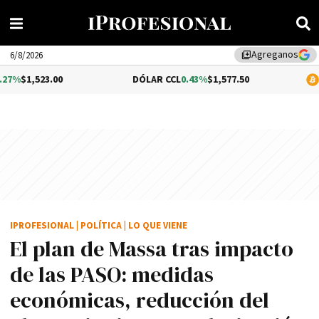
Agreganos
library_add
6/8/2026
DÓLAR CCL
0.43%
$1,577.50
BITCOIN
0.97%
IPROFESIONAL
|
POLÍTICA
|
LO QUE VIENE
El plan de Massa tras impacto
de las PASO: medidas
económicas, reducción del