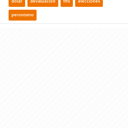
dólar
devaluación
fmi
elecciones
peronismo