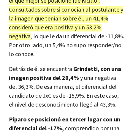
el que mejor se posicionó fue Kicillof.
Consultados sobre si conocían al postulante y
la imagen que tenían sobre él, un 41,4%
consideró que era positiva y un 53,2%
negativa
, lo que le da un diferencial de -11,8%.
Por otro lado, un 5,4% no supo responder/no
lo conoce.
Detrás de él se encuentra
Grindetti, con una
imagen positiva del 20,4%
y una negativa
del 36,3%. De esa manera, el diferencial del
candidato de JxC es de -15,9%. En este caso,
el nivel de desconocimiento llegó al 43,3%.
Píparo se posicionó en tercer lugar con un
diferencial del -17%,
comprendido por una