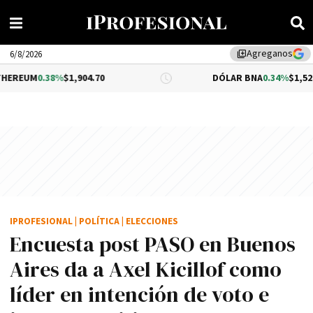
Agreganos
library_add
6/8/2026
%
$1,904.70
DÓLAR BNA
0.34%
$1,520.00
IPROFESIONAL
|
POLÍTICA
|
ELECCIONES
Encuesta post PASO en Buenos
Aires da a Axel Kicillof como
líder en intención de voto e