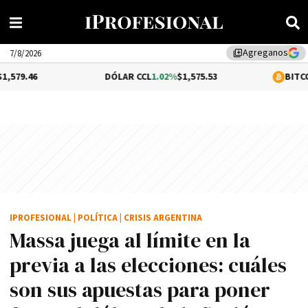
Agreganos
library_add
7/8/2026
DÓLAR CCL
1.02%
$1,575.53
BITCOIN
-0.2%
$64
IPROFESIONAL
|
POLÍTICA
|
CRISIS ARGENTINA
Massa juega al límite en la
previa a las elecciones: cuáles
son sus apuestas para poner