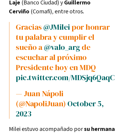
Laje
(Banco Ciudad) y
Guillermo
Cerviño
(Comafi), entre otros.
Gracias
@JMilei
por honrar
tu palabra y cumplir el
sueño a
@valo_arg
de
escuchar al próximo
Presidente hoy en MDQ
pic.twitter.com/MDSjq6QaqC
— Juan Nápoli
(@NapoliJuan)
October 5,
2023
Milei estuvo acompañado por
su hermana