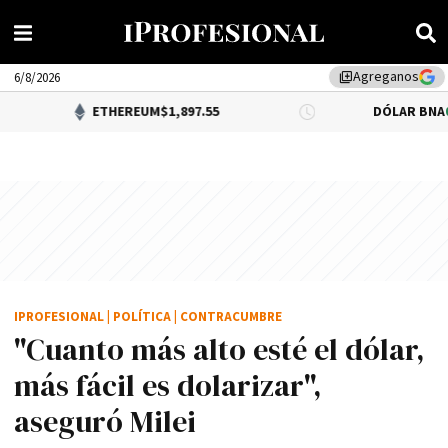
Agreganos
library_add
6/8/2026
ETHEREUM
$1,897.55
DÓLAR BNA
0.34%
$1,520.
IPROFESIONAL
|
POLÍTICA
|
CONTRACUMBRE
"Cuanto más alto esté el dólar,
más fácil es dolarizar",
aseguró Milei