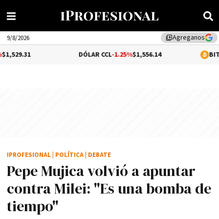
Agreganos
library_add
9/8/2026
DÓLAR CCL
-1.25%
$1,556.14
BITCOIN
0.11%
$
IPROFESIONAL
|
POLÍTICA
|
DEBATE
Pepe Mujica volvió a apuntar
contra Milei: "Es una bomba de
tiempo"