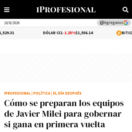
Agreganos
library_add
10/8/2026
DÓLAR CCL
-1.25%
$1,556.14
BITCOIN
-0.05%
$64,
IPROFESIONAL
|
POLÍTICA
|
EL DÍA DESPUÉS
Cómo se preparan los equipos
de Javier Milei para gobernar
si gana en primera vuelta