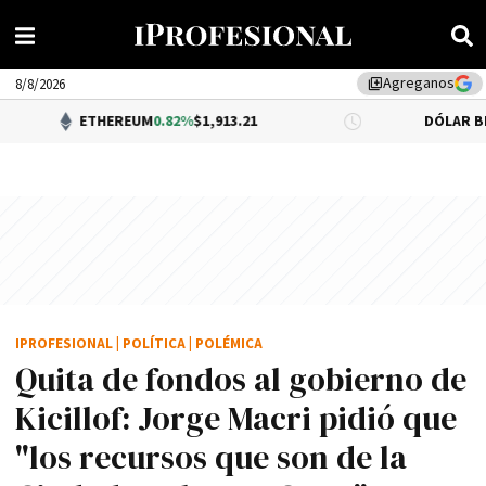
Agreganos
library_add
8/8/2026
ETHEREUM
0.82%
$1,913.21
DÓLAR BNA
0.34%
$1,5
IPROFESIONAL
|
POLÍTICA
|
POLÉMICA
Quita de fondos al gobierno de
Kicillof: Jorge Macri pidió que
"los recursos que son de la