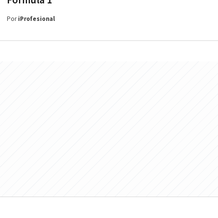
Fórmula 1
Por
iProfesional