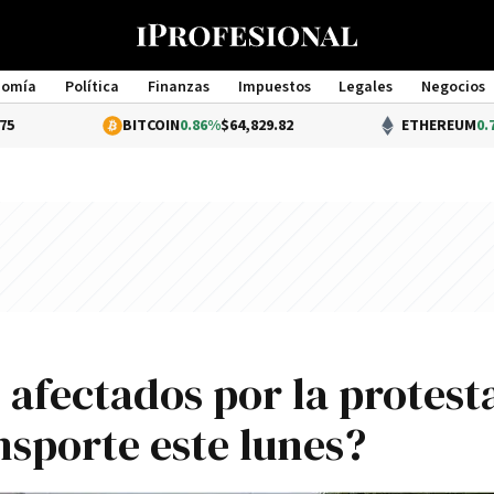
nomía
Política
Finanzas
Impuestos
Legales
Negocios
Management
BITCOIN
0.86%
$64,829.82
ETHEREUM
0.77%
$1,914.29
afectados por la protest
nsporte este lunes?