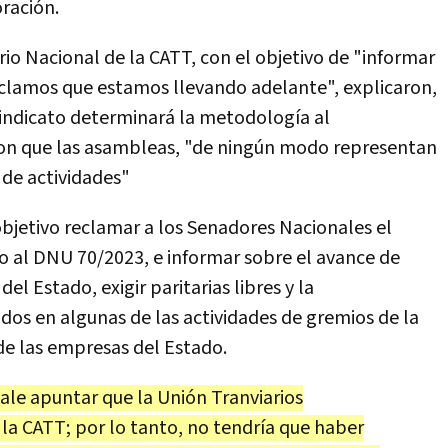
oración.
ario Nacional de la CATT, con el objetivo de "informar
eclamos que estamos llevando adelante", explicaron,
sindicato determinará la metodología al
ron que las asambleas, "de ningún modo representan
 de actividades"
bjetivo reclamar a los Senadores Nacionales el
io al DNU 70/2023, e informar sobre el avance de
l Estado, exigir paritarias libres y la
os en algunas de las actividades de gremios de la
 de las empresas del Estado.
vale apuntar que la Unión Tranviarios
la CATT; por lo tanto, no tendría que haber