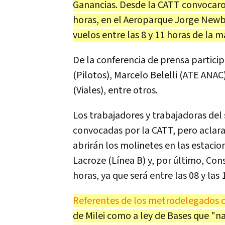
Ganancias. Desde la CATT convocaron
horas, en el Aeroparque Jorge Newb
vuelos entre las 8 y 11 horas de la
De la conferencia de prensa partici
(Pilotos), Marcelo Belelli (ATE ANAC
(Viales), entre otros.
Los trabajadores y trabajadoras del
convocadas por la CATT, pero aclar
abrirán los molinetes en las estacio
Lacroze (Línea B) y, por último, Cons
horas, ya que será entre las 08 y las 
Referentes de los metrodelegados co
de Milei como a ley de Bases que "n