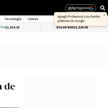
Agreganos
library_add
Tecnología
Comex
DÓLAR BNA
$1,520.00
DÓLAR BL
a de