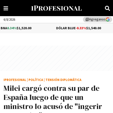
Agreganos
library_add
6/8/2026
,520.00
DÓLAR BLUE
-0.33%
$1,540.00
DÓLA
IPROFESIONAL
|
POLÍTICA
|
TENSIÓN DIPLOMÁTICA
Milei cargó contra su par de
España luego de que un
ministro lo acusó de "ingerir