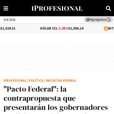
Agreganos
library_add
9/8/2026
DÓLAR CCL
-1.25%
$1,556.14
BITCOIN
-0.02%
$
IPROFESIONAL
|
POLÍTICA
|
INICIATIVA FEDERAL
"Pacto Federal": la
contrapropuesta que
presentarán los gobernadores