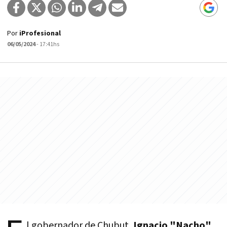
Por
iProfesional
06/05/2024
- 17:41hs
l gobernador de Chubut,
Ignacio "Nacho"