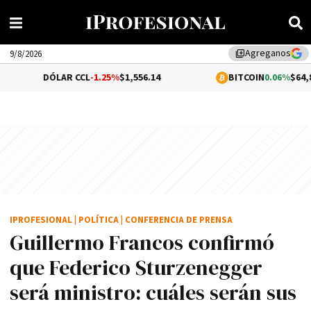
Agreganos
library_add
9/8/2026
ÓLAR CCL
-1.25%
$1,556.14
BITCOIN
0.06%
$64,814.54
IPROFESIONAL
|
POLÍTICA
|
CONFERENCIA DE PRENSA
Guillermo Francos confirmó
que Federico Sturzenegger
será ministro: cuáles serán sus