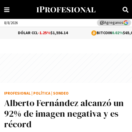
Agreganos
library_add
8/8/2026
ÓLAR CCL
-1.25%
$1,556.14
BITCOIN
0.02%
$65,015.61
IPROFESIONAL
|
POLÍTICA
|
SONDEO
Alberto Fernández alcanzó un
92% de imagen negativa y es
récord