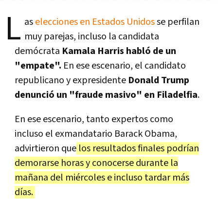
L
as
elecciones en Estados Unidos
se perfilan
muy parejas, incluso la candidata
demócrata
Kamala Harris habló de un
"empate".
En ese escenario, el candidato
republicano y expresidente
Donald Trump
denunció un "fraude masivo" en Filadelfia
.
En ese escenario, tanto expertos como
incluso el exmandatario Barack Obama,
advirtieron que
los resultados finales podrían
demorarse horas y conocerse durante la
mañana del miércoles e incluso tardar más
días.