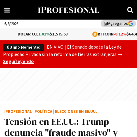
Agreganos
library_add
6/8/2026
LAR CCL
1.02%
$1,575.53
BITCOIN
-0.12%
$64,462.55
EN VIVO | El Senado debate la Ley de
Último Momento:
Gobierno
Propiedad Privada sin la reforma de tierras extranjeras
→
Seguí leyendo
IPROFESIONAL
|
POLÍTICA
|
ELECCIONES EN EE.UU.
Tensión en EE.UU.: Trump
denuncia "fraude masivo" y