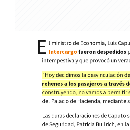
E
l ministro de Economía, Luis Cap
Intercargo
fueron despedidos
p
intempestiva y que provocó un vera
"Hoy decidimos la desvinculación d
rehenes a los pasajeros a través d
construyendo, no vamos a permitir 
del Palacio de Hacienda, mediante su
Las duras declaraciones de Caputo 
de Seguridad, Patricia Bullrich, en l