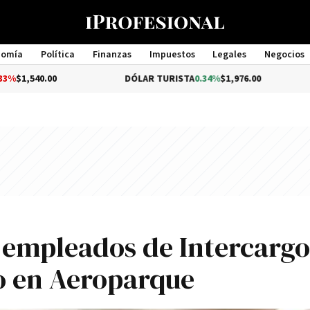
nomía
Política
Finanzas
Impuestos
Legales
Negocios
Management
0
DÓLAR TURISTA
0.34%
$1,976.00
DÓLAR 
5 empleados de Intercargo
o en Aeroparque