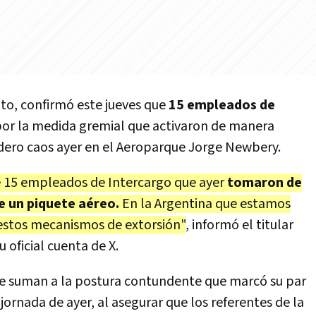
uto, confirmó este jueves que
15 empleados de
or la medida gremial que activaron de manera
dero caos ayer en el Aeroparque Jorge Newbery.
e 15 empleados de Intercargo que ayer
tomaron de
e un piquete aéreo.
En la Argentina que estamos
estos mecanismos de extorsión"
, informó el titular
 oficial cuenta de X.
se suman a la postura contundente que marcó su par
a jornada de ayer, al asegurar que los referentes de la