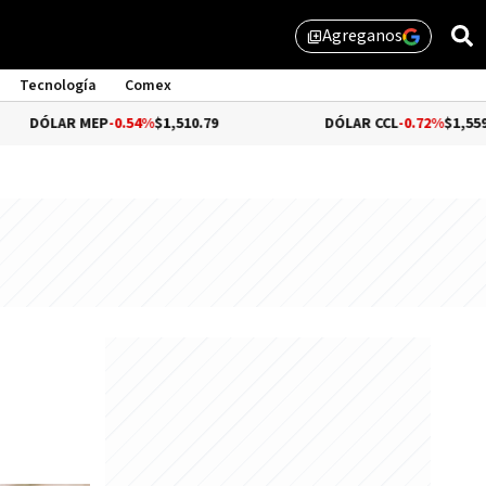
Agreganos
library_add
Tecnología
Comex
MEP
-0.54%
$1,510.79
DÓLAR CCL
-0.72%
$1,559.41