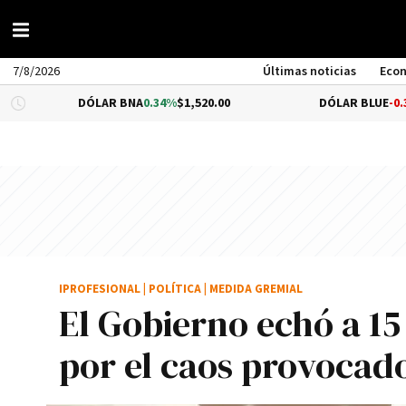
7/8/2026
Últimas noticias
Eco
DÓLAR BNA
0.34%
$1,520.00
DÓLAR BLUE
-0.33%
$1,540.0
IPROFESIONAL
|
POLÍTICA
|
MEDIDA GREMIAL
El Gobierno echó a 1
por el caos provocad