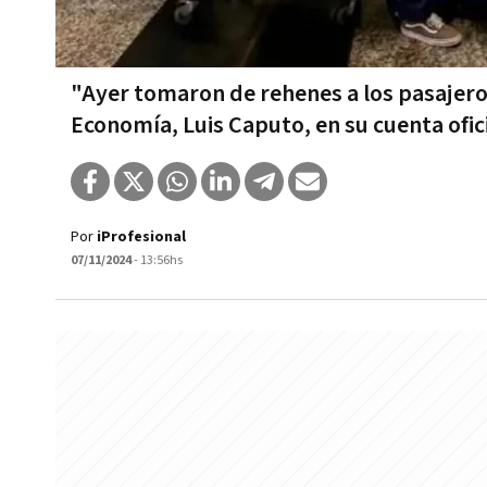
"Ayer tomaron de rehenes a los pasajeros
Economía, Luis Caputo, en su cuenta ofici
Por
iProfesional
07/11/2024
- 13:56hs