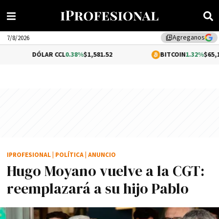
Agreganos
library_add
7/8/2026
ÓLAR CCL
0.38%
$1,581.52
BITCOIN
1.32%
$65,128.01
IPROFESIONAL
|
POLÍTICA
|
ANUNCIO
Hugo Moyano vuelve a la CGT:
reemplazará a su hijo Pablo