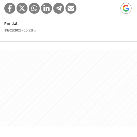
Por
J.A.
28/01/2025
- 15:32hs