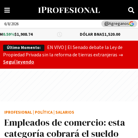
Agreganos
library_add
6/8/2026
8.74
DÓLAR BNA
$1,520.00
DÓLAR
EN VIVO | El Senado debate la Ley de
Último Momento:
Gobierno
Propiedad Privada sin la reforma de tierras extranjeras
→
Seguí leyendo
IPROFESIONAL
|
POLÍTICA
|
SALARIOS
Empleados de comercio: esta
categoría cobrará el sueldo