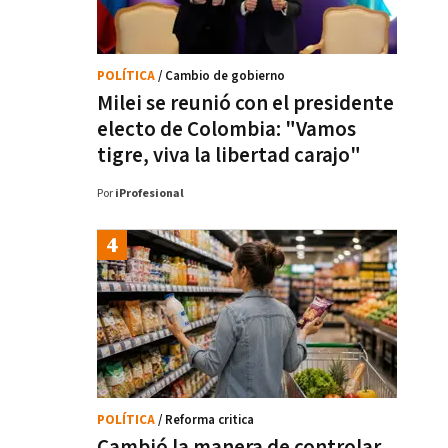
POLÍTICA
/ Cambio de gobierno
Milei se reunió con el presidente
electo de Colombia: "Vamos
tigre, viva la libertad carajo"
Por
iProfesional
POLÍTICA
/ Reforma critica
Cambió la manera de controlar