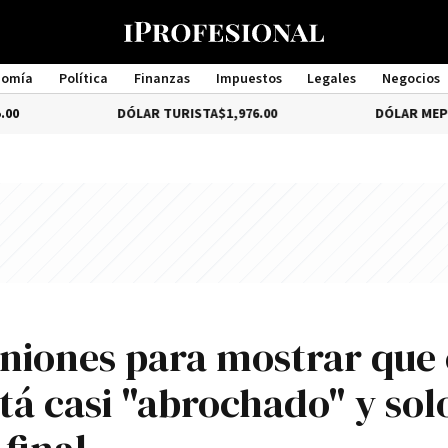
nomía
Política
Finanzas
Impuestos
Legales
Negocios
Management
DÓLAR TURISTA
$1,976.00
DÓLAR MEP
-3.28%
$1
uniones para mostrar que 
tá casi "abrochado" y sol