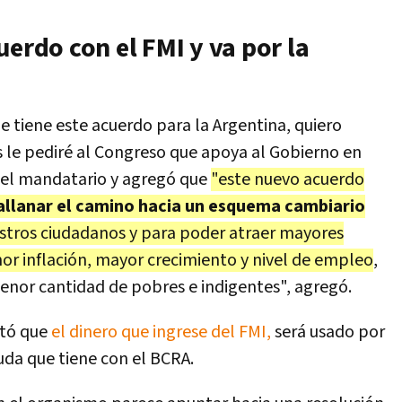
uerdo con el FMI y va por la
e tiene este acuerdo para la Argentina, quiero
s le pediré al Congreso que apoya al Gobierno en
o el mandatario y agregó que
"este nuevo acuerdo
allanar el camino hacia un esquema cambiario
estros ciudadanos y para poder atraer mayores
or inflación, mayor crecimiento y nivel de empleo
,
enor cantidad de pobres e indigentes", agregó.
ntó que
el dinero que ingrese del FMI,
será usado por
uda que tiene con el BCRA.