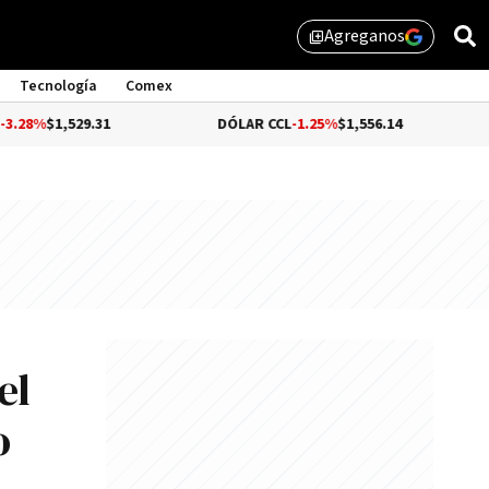
Agreganos
library_add
Tecnología
Comex
,529.31
DÓLAR CCL
-1.25%
$1,556.14
BITCO
el
o