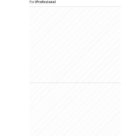
Por
iProfesional