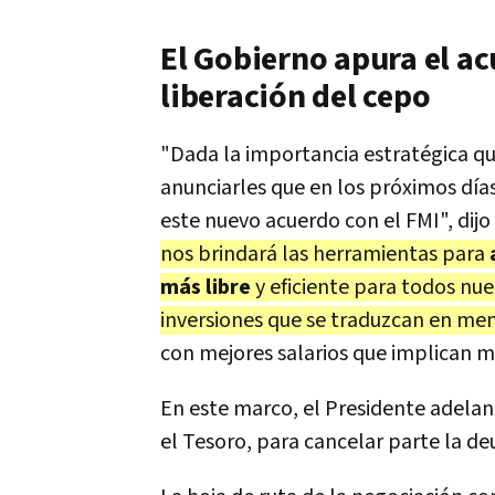
El Gobierno apura el ac
liberación del cepo
"Dada la importancia estratégica qu
anunciarles que en los próximos día
este nuevo acuerdo con el FMI", dij
nos brindará las herramientas para
más libre
y eficiente para todos nu
inversiones que se traduzcan en men
con mejores salarios que implican m
En este marco, el Presidente adela
el Tesoro, para cancelar parte la de