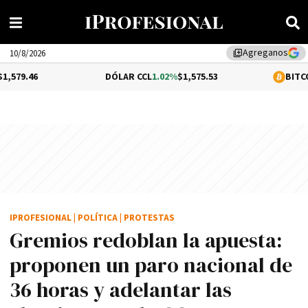
Agreganos
library_add
10/8/2026
DÓLAR CCL
1.02%
$1,575.53
BITCOIN
-0.53%
$6
IPROFESIONAL
|
POLÍTICA
|
PROTESTAS
Gremios redoblan la apuesta:
proponen un paro nacional de
36 horas y adelantar las