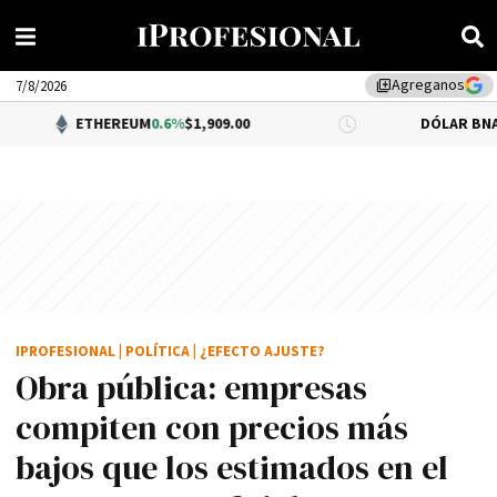
Agreganos
library_add
7/8/2026
THEREUM
0.6%
$1,909.00
DÓLAR BNA
0.34%
$1,520
IPROFESIONAL
|
POLÍTICA
|
¿EFECTO AJUSTE?
Obra pública: empresas
compiten con precios más
bajos que los estimados en el