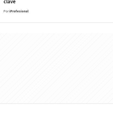
clave
Por
iProfesional