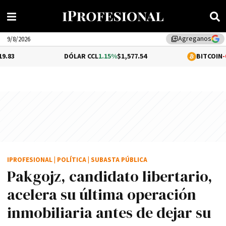
Agreganos
library_add
9/8/2026
DÓLAR CCL
1.15%
$1,577.54
BITCOIN
-0.18%
$64,42
IPROFESIONAL
|
POLÍTICA
|
SUBASTA PÚBLICA
Pakgojz, candidato libertario,
acelera su última operación
inmobiliaria antes de dejar su