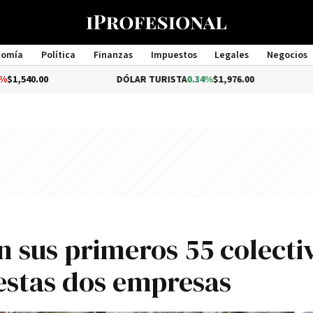
nomía
Política
Finanzas
Impuestos
Legales
Negocios
Management
DÓLAR TURISTA
0.34%
$1,976.00
DÓLAR ME
n sus primeros 55 colecti
 estas dos empresas