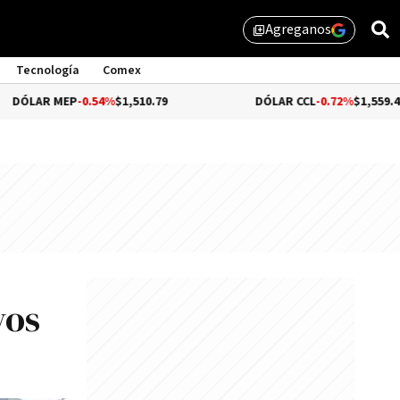
Agreganos
library_add
Tecnología
Comex
P
-0.54%
$1,510.79
DÓLAR CCL
-0.72%
$1,559.41
vos