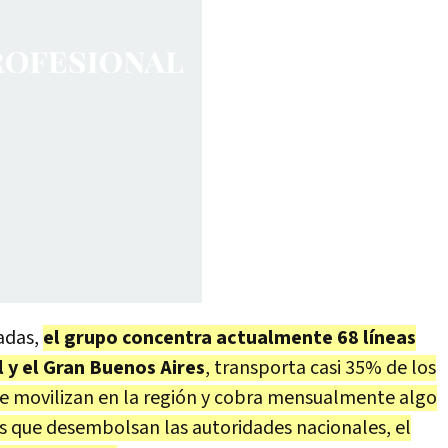
adas,
el grupo concentra actualmente 68 líneas
l y el Gran Buenos Aires
, transporta casi 35% de los
 se movilizan en la región y cobra mensualmente algo
s que desembolsan las autoridades nacionales, el