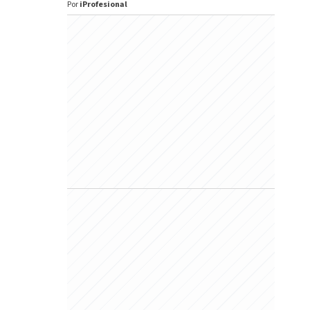
Por
iProfesional