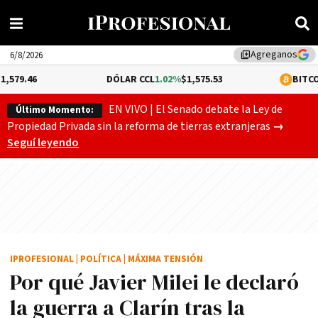
Agreganos
library_add
6/8/2026
DÓLAR CCL
1.02%
$1,575.53
BITCOIN
-0.12%
$6
EN VIVO | El Senado debate la Ley de
Último Momento:
Gobierno
Propiedad Privada sin la reforma de tierras extranjeras
→
Seguí leyendo
IPROFESIONAL
|
POLÍTICA
|
MÁXIMA TENSIÓN
Por qué Javier Milei le declaró
la guerra a Clarín tras la