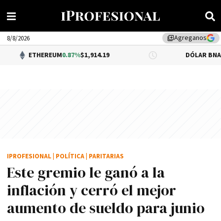
Agreganos
library_add
8/8/2026
THEREUM
0.87%
$1,914.19
DÓLAR BNA
0.34%
$1,52
IPROFESIONAL
|
POLÍTICA
|
PARITARIAS
Este gremio le ganó a la
inflación y cerró el mejor
aumento de sueldo para junio