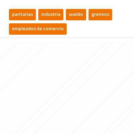
paritarias
industria
sueldo
gremios
empleados de comercio