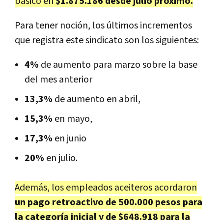
básico en
$1.875.186 desde julio próximo.
Para tener noción, los últimos incrementos
que registra este sindicato son los siguientes:
4%
de aumento para marzo sobre la base
del mes anterior
13,3%
de aumento en abril,
15,3%
en mayo,
17,3%
en junio
20%
en julio.
Además, los empleados aceiteros acordaron
un pago retroactivo de 500.000 pesos para
la categoría inicial y de $648.918 para la