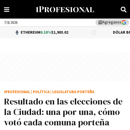
Agreganos
library_add
7/8/2026
ETHEREUM
0.18%
$1,903.02
DÓLAR BNA
$1,520.00
IPROFESIONAL
|
POLÍTICA
|
LEGISLATURA PORTEÑA
Resultado en las elecciones de
la Ciudad: una por una, cómo
votó cada comuna porteña