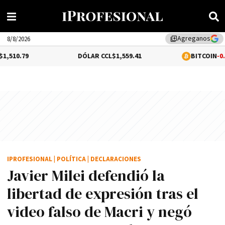
Agreganos
library_add
8/8/2026
DÓLAR CCL
$1,559.41
BITCOIN
-0.02%
$64,52
IPROFESIONAL
|
POLÍTICA
|
DECLARACIONES
Javier Milei defendió la
libertad de expresión tras el
video falso de Macri y negó