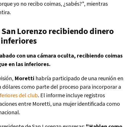
porque yo no recibo coimas, ¿sabés?", mientras
tira.
e San Lorenzo recibiendo dinero
 inferiores
rabado con una cámara oculta, recibiendo coimas
ue en las inferiores.
isión,
Moretti
habría participado de una reunión en
en dólares como parte del proceso para incorporar a
nferiores del club
. El informe incluye registros
ciones entre Moretti, una mujer identificada como
nacional.
 presidente de San Lorenzo expresar:
"Hablen como