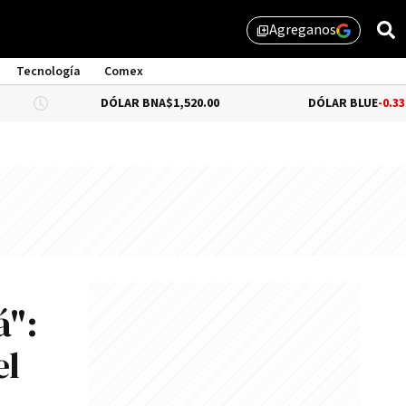
Agreganos
library_add
Tecnología
Comex
DÓLAR BNA
$1,520.00
DÓLAR BLUE
-0.33%
$1,525.0
á":
el