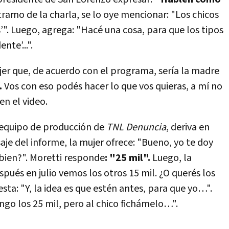
tramo de la charla, se lo oye mencionar: "Los chicos
s’". Luego, agrega: "Hacé una cosa, para que los tipos
nte’...".
er que, de acuerdo con el programa, sería la madre
.
Vos con eso podés hacer lo que vos quieras, a mí no
en el video.
l equipo de producción de
TNL Denuncia
, deriva en
je del informe, la mujer ofrece: "Bueno, yo te doy
 bien?". Moretti responde
: "25 mil".
Luego, la
pués en julio vemos los otros 15 mil. ¿O querés los
esta: "Y, la idea es que estén antes, para que yo…".
ngo los 25 mil, pero al chico fichámelo…".