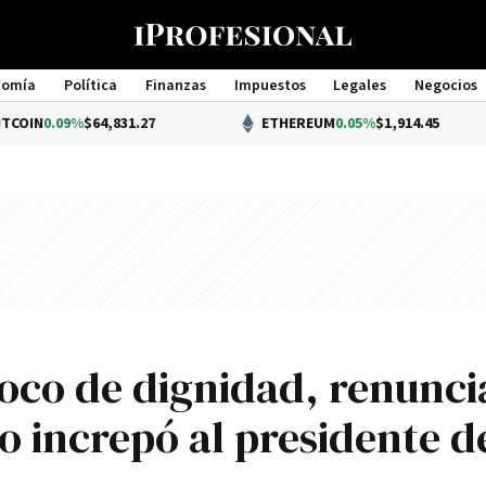
nomía
Política
Finanzas
Impuestos
Legales
Negocios
Management
9%
$64,831.27
ETHEREUM
0.05%
$1,914.45
poco de dignidad, renunci
 increpó al presidente d