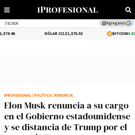
Agreganos
library_add
7/8/2026
DÓLAR CCL
$1,575.53
BITCOIN
0.92%
$64,868.
IPROFESIONAL
|
POLÍTICA
|
RENUNCIA
Elon Musk renuncia a su cargo
en el Gobierno estadounidense
y se distancia de Trump por el