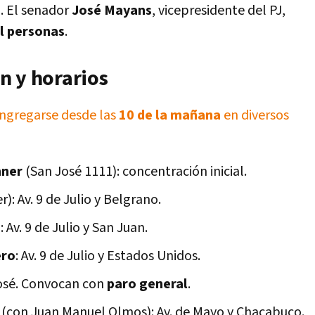
. El senador
José Mayans
, vicepresidente del PJ,
l personas
.
n y horarios
ngregarse desde las
10 de la mañana
en diversos
hner
(San José 1111): concentración inicial.
: Av. 9 de Julio y Belgrano.
 Av. 9 de Julio y San Juan.
ero
: Av. 9 de Julio y Estados Unidos.
José. Convocan con
paro general
.
(con Juan Manuel Olmos): Av. de Mayo y Chacabuco.