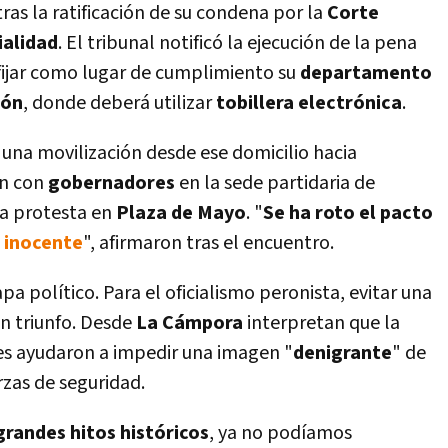
 tras la ratificación de su condena por la
Corte
ialidad
. El tribunal notificó la ejecución de la pena
fijar como lugar de cumplimiento su
departamento
ión
, donde deberá utilizar
tobillera electrónica
.
 una movilización desde ese domicilio hacia
ón con
gobernadores
en la sede partidaria de
la protesta en
Plaza de Mayo
. "
Se ha roto el pacto
 inocente
", afirmaron tras el encuentro.
apa político. Para el oficialismo peronista, evitar una
n triunfo. Desde
La Cámpora
interpretan que la
ntes ayudaron a impedir una imagen "
denigrante
" de
rzas de seguridad.
grandes hitos históricos
, ya no podíamos