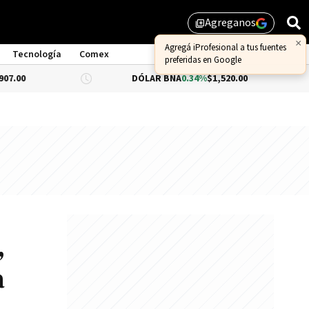
Agreganos
library_add
×
Agregá iProfesional a tus fuentes
Tecnología
Comex
preferidas en Google
DÓLAR BNA
0.34%
$1,520.00
DÓLAR B
,
a