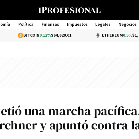
nomía
Política
Finanzas
Impuestos
Legales
Negocios
Management
BITCOIN
0.12%
$64,620.01
ETHEREUM
0.5%
$1,907.00
tió una marcha pacífica
irchner y apuntó contra l