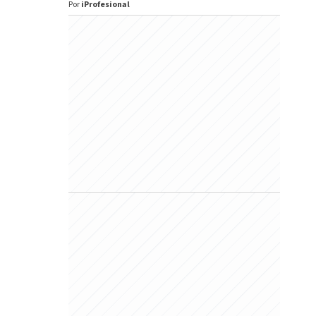
Por
iProfesional