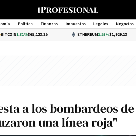
nomía
Política
Finanzas
Impuestos
Legales
Negocios
Management
.31%
$65,123.35
ETHEREUM
1.53%
$1,929.13
esta a los bombardeos de
ruzaron una línea roja"