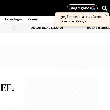
Agreganos
library_add
×
Agregá iProfesional a tus fuentes
Tecnología
Comex
preferidas en Google
DÓLAR BNA
$1,520.00
DÓLAR BLUE
$1,530.00
 EE.