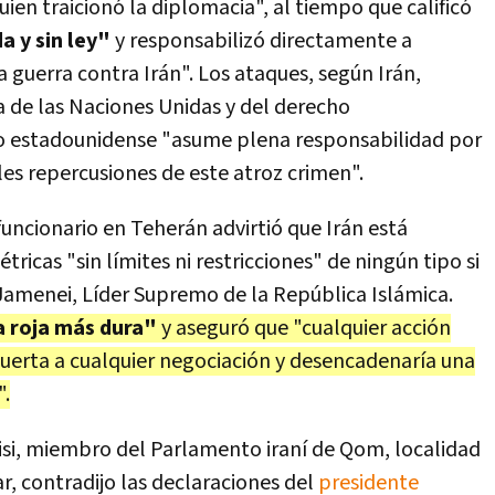
en traicionó la diplomacia", al tiempo que calificó
 y sin ley"
y responsabilizó directamente a
 guerra contra Irán". Los ataques, según Irán,
a de las Naciones Unidas y del derecho
rno estadounidense "asume plena responsabilidad por
bles repercusiones de este atroz crimen".
uncionario en Teherán advirtió que Irán está
tricas "sin límites ni restricciones" de ningún tipo si
 Jamenei, Líder Supremo de la República Islámica.
ea roja más dura"
y aseguró que "cualquier acción
 puerta a cualquier negociación y desencadenaría una
".
i, miembro del Parlamento iraní de Qom, localidad
r, contradijo las declaraciones del
presidente