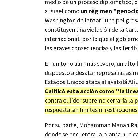
medio de un proceso diplomático, qui
a Israel como
un régimen "genocida
Washington de lanzar "una peligrosa
constituyen una violación de la Cart
internacional, por lo que el gobie
las graves consecuencias y las terri
En un tono aún más severo, un alto f
dispuesto a desatar represalias asimé
Estados Unidos ataca al ayatolá Alí
Calificó esta acción como "la lín
contra el líder supremo cerraría la
respuesta sin límites ni restricciones
Por su parte, Mohammad Manan Rais
donde se encuentra la planta nuclea