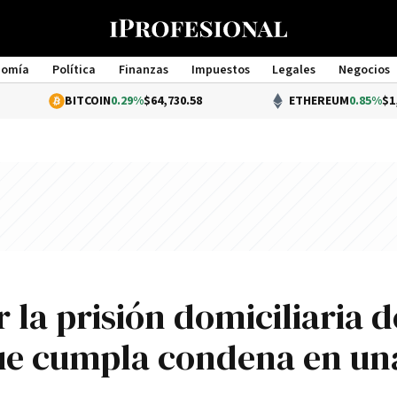
nomía
Política
Finanzas
Impuestos
Legales
Negocios
Management
BITCOIN
0.29%
$64,730.58
ETHEREUM
0.85%
$1,913.78
 la prisión domiciliaria d
que cumpla condena en un