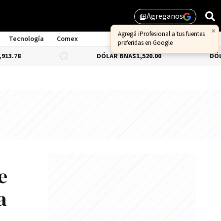
Agreganos
library_add
×
Agregá iProfesional a tus fuentes
Tecnología
Comex
preferidas en Google
DÓLAR BNA
$1,520.00
DÓLAR BLUE
-
e
a