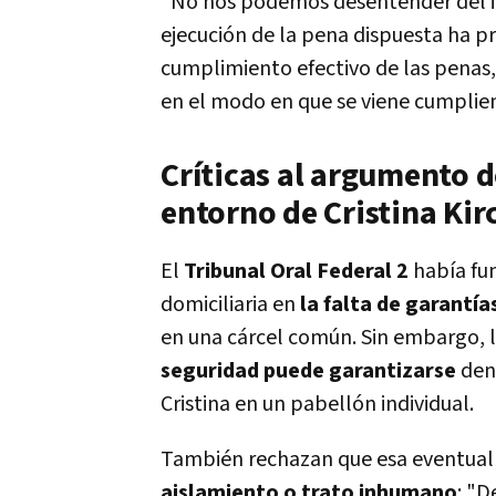
"No nos podemos desentender del i
ejecución de la pena dispuesta ha pr
cumplimiento efectivo de las penas,
en el modo en que se viene cumplien
Críticas al argumento d
entorno de Cristina Kir
El
Tribunal Oral Federal 2
había fun
domiciliaria en
la falta de garantía
en una cárcel común. Sin embargo, lo
seguridad puede garantizarse
dent
Cristina en un pabellón individual.
También rechazan que esa eventual 
aislamiento o trato inhumano
: "D