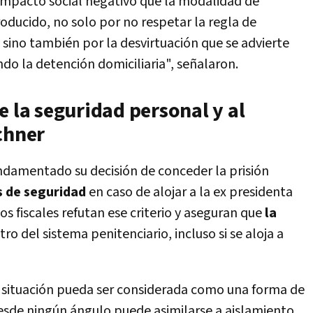
mpacto social negativo que la modalidad de
oducido, no solo por no respetar la regla de
 sino también por la desvirtuación que se advierte
do la detención domiciliaria", señalaron.
e la seguridad personal y al
chner
damentado su decisión de conceder la prisión
s de seguridad
en caso de alojar a la ex presidenta
s fiscales refutan ese criterio y aseguran que
la
ro del sistema penitenciario, incluso si se aloja a
situación pueda ser considerada como una forma de
esde ningún ángulo puede asimilarse a aislamiento