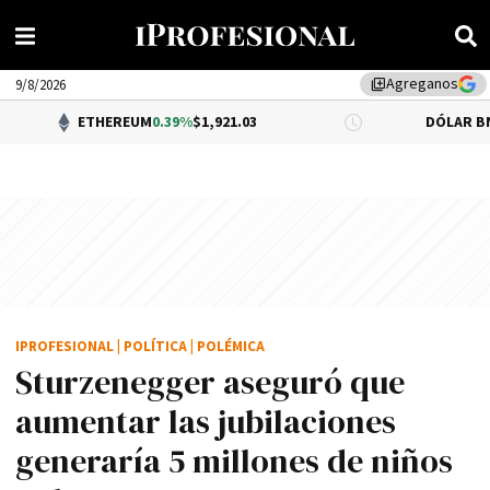
Agreganos
library_add
9/8/2026
ETHEREUM
0.39%
$1,921.03
DÓLAR BNA
$1,520.00
IPROFESIONAL
|
POLÍTICA
|
POLÉMICA
Sturzenegger aseguró que
aumentar las jubilaciones
generaría 5 millones de niños