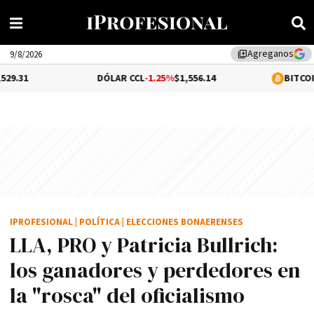
Agreganos
library_add
9/8/2026
DÓLAR CCL
-1.25%
$1,556.14
BITCOIN
-0.04%
$64
IPROFESIONAL
|
POLÍTICA
|
ELECCIONES BONAERENSES
LLA, PRO y Patricia Bullrich:
los ganadores y perdedores en
la "rosca" del oficialismo