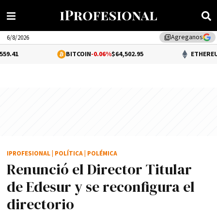
Agreganos
library_add
6/8/2026
BITCOIN
-0.06%
$64,502.95
ETHEREUM
0.02%
$1,8
IPROFESIONAL
|
POLÍTICA
|
POLÉMICA
Renunció el Director Titular
de Edesur y se reconfigura el
directorio