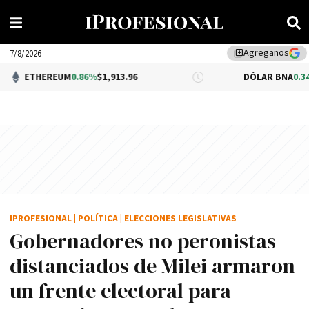
Agreganos
library_add
7/8/2026
EUM
0.86%
$1,913.96
DÓLAR BNA
0.34%
$1,520.00
IPROFESIONAL
|
POLÍTICA
|
ELECCIONES LEGISLATIVAS
Gobernadores no peronistas
distanciados de Milei armaron
un frente electoral para