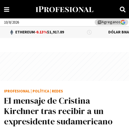
Agreganos
library_add
10/8/2026
EREUM
-0.13%
$1,917.89
DÓLAR BNA
$1,520.00
IPROFESIONAL
|
POLÍTICA
|
REDES
El mensaje de Cristina
Kirchner tras recibir a un
expresidente sudamericano