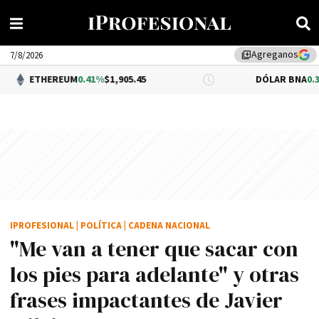
Agreganos
library_add
7/8/2026
REUM
0.41%
$1,905.45
DÓLAR BNA
0.34%
$1,520.0
IPROFESIONAL
|
POLÍTICA
|
CADENA NACIONAL
"Me van a tener que sacar con
los pies para adelante" y otras
frases impactantes de Javier