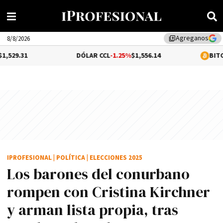
Agreganos
library_add
8/8/2026
DÓLAR CCL
-1.25%
$1,556.14
BITCOIN
0.12%
$6
IPROFESIONAL
|
POLÍTICA
|
ELECCIONES 2025
Los barones del conurbano
rompen con Cristina Kirchner
y arman lista propia, tras