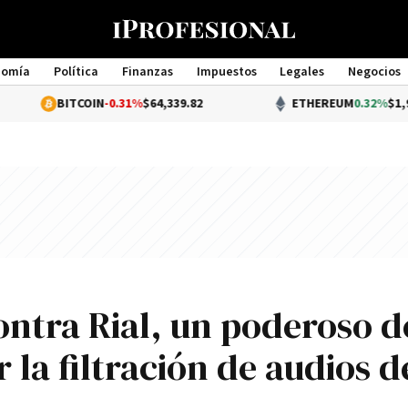
nomía
Política
Finanzas
Impuestos
Legales
Negocios
Management
BITCOIN
-0.31%
$64,339.82
ETHEREUM
0.32%
$1,903.60
ontra Rial, un poderoso d
 la filtración de audios d