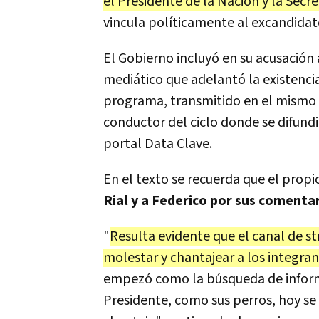
el Presidente de la Nación y la Secre
vincula políticamente al excandidat
El Gobierno incluyó en su acusación
mediático que adelantó la existencia
programa, transmitido en el mismo 
conductor del ciclo donde se difundi
portal Data Clave.
En el texto se recuerda que el prop
Rial y a Federico por sus comentar
"
Resulta evidente que el canal de st
molestar y chantajear a los integran
empezó como la búsqueda de inform
Presidente, como sus perros, hoy se 