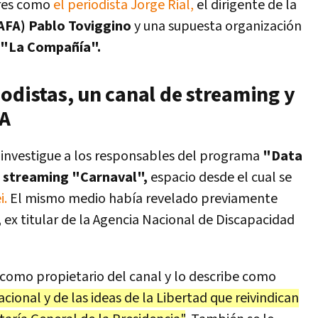
res como
el periodista Jorge Rial,
el dirigente de la
(AFA) Pablo Toviggino
y una supuesta organización
o "La Compañía".
odistas, un canal de streaming y
FA
 se investigue a los responsables del programa
"Data
e streaming "Carnaval",
espacio desde el cual se
i.
El mismo medio había revelado previamente
,
ex titular de la Agencia Nacional de Discapacidad
como propietario del canal y lo describe como
ional y de las ideas de la Libertad que reivindican