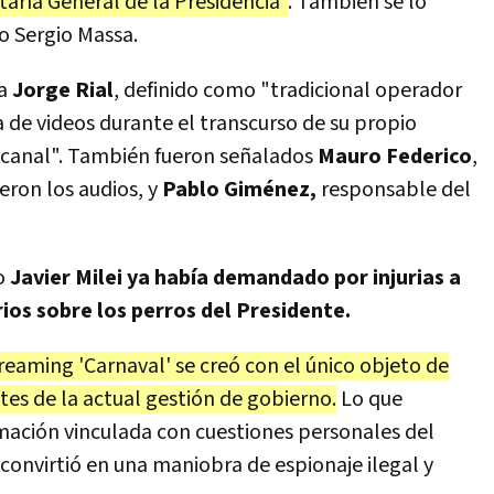
taría General de la Presidencia"
. También se lo
o Sergio Massa.
 a
Jorge Rial
, definido como "tradicional operador
 de videos durante el transcurso de su propio
canal". También fueron señalados
Mauro Federico
,
eron los audios, y
Pablo Giménez,
responsable del
io
Javier Milei ya había demandado por injurias a
ios sobre los perros del Presidente.
reaming 'Carnaval' se creó con el único objeto de
tes de la actual gestión de gobierno.
Lo que
ación vinculada con cuestiones personales del
convirtió en una maniobra de espionaje ilegal y