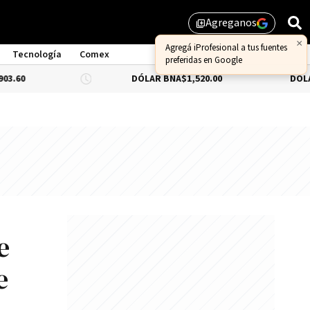
Agreganos
library_add
×
Agregá iProfesional a tus fuentes
Tecnología
Comex
preferidas en Google
DÓLAR BNA
$1,520.00
DÓLAR BLUE
-0
e
e