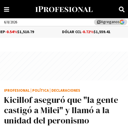
Agreganos
library_add
6/8/2026
,510.79
DÓLAR CCL
-0.72%
$1,559.41
BITCO
IPROFESIONAL
|
POLÍTICA
|
DECLARACIONES
Kicillof aseguró que "la gente
castigó a Milei" y llamó a la
unidad del peronismo