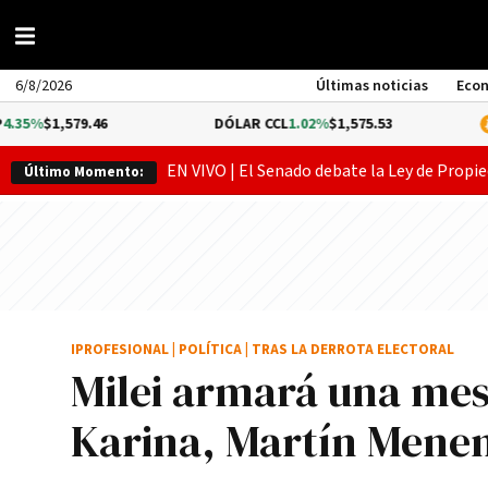
6/8/2026
Últimas noticias
Eco
9.46
DÓLAR CCL
1.02%
$1,575.53
BITCOIN
-
EN VIVO | El Senado debate la Ley de Propie
Último Momento:
IPROFESIONAL
|
POLÍTICA
|
TRAS LA DERROTA ELECTORAL
Milei armará una mesa
Karina, Martín Mene