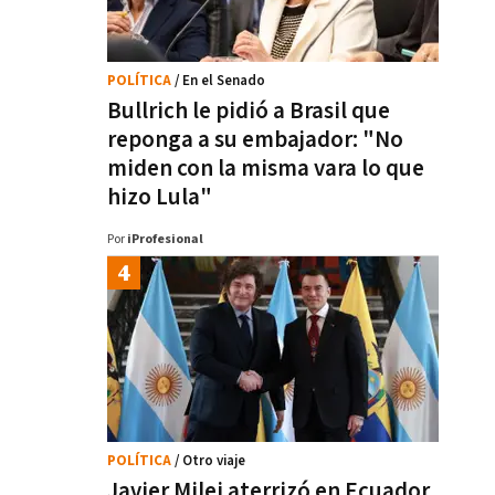
POLÍTICA
/ En el Senado
Bullrich le pidió a Brasil que
reponga a su embajador: "No
miden con la misma vara lo que
hizo Lula"
Por
iProfesional
POLÍTICA
/ Otro viaje
Javier Milei aterrizó en Ecuador