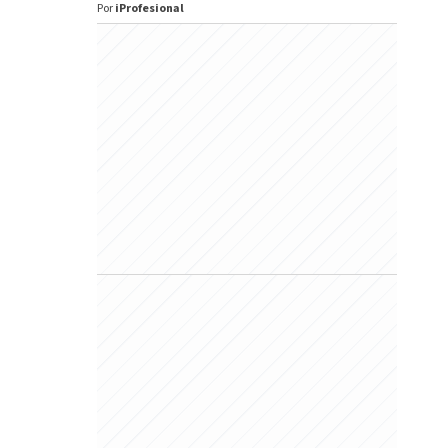
Por
iProfesional