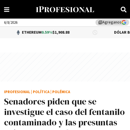
Agreganos
library_add
6/8/2026
ETHEREUM
0.59%
$1,908.88
DÓLAR BNA
0.34%
$1,
IPROFESIONAL
|
POLÍTICA
|
POLÉMICA
Senadores piden que se
investigue el caso del fentanilo
contaminado y las presuntas