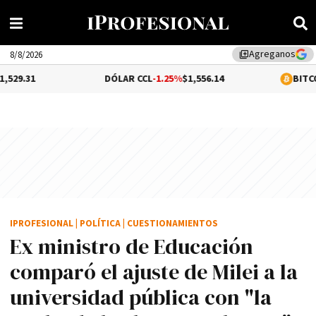
Agreganos
library_add
8/8/2026
DÓLAR CCL
-1.25%
$1,556.14
BITCOIN
0.11%
$6
IPROFESIONAL
|
POLÍTICA
|
CUESTIONAMIENTOS
Ex ministro de Educación
comparó el ajuste de Milei a la
universidad pública con "la