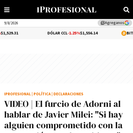
Agreganos
library_add
9/8/2026
DÓLAR CCL
-1.25%
$1,556.14
BITCOIN
$64,77
IPROFESIONAL
|
POLÍTICA
|
DECLARACIONES
VIDEO | El furcio de Adorni al
hablar de Javier Milei: "Si hay
alguien comprometido con la