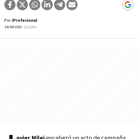
Por
iProfesional
19/09/2025
- 21:22hs
avier Milei
encabezó un acto de campaña