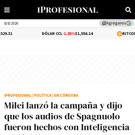
Agreganos
library_add
8/8/2026
DÓLAR CCL
-1.25%
$1,556.14
BITCOIN
0.11%
$65,
IPROFESIONAL
|
POLÍTICA
|
EN CÓRDOBA
Milei lanzó la campaña y dijo
que los audios de Spagnuolo
fueron hechos con Inteligencia