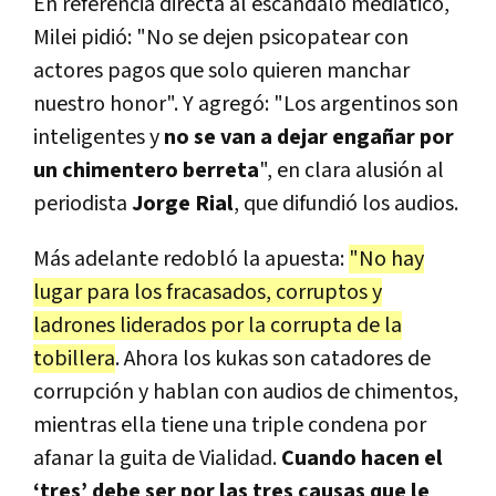
En referencia directa al escándalo mediático,
Milei pidió: "No se dejen psicopatear con
actores pagos que solo quieren manchar
nuestro honor". Y agregó: "Los argentinos son
inteligentes y
no se van a dejar engañar por
un chimentero berreta
", en clara alusión al
periodista
Jorge Rial
, que difundió los audios.
Más adelante redobló la apuesta:
"No hay
lugar para los fracasados, corruptos y
ladrones liderados por la corrupta de la
tobillera
. Ahora los kukas son catadores de
corrupción y hablan con audios de chimentos,
mientras ella tiene una triple condena por
afanar la guita de Vialidad.
Cuando hacen el
‘tres’ debe ser por las tres causas que le