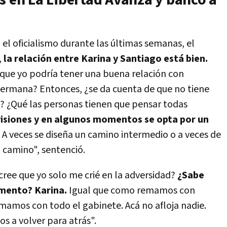
s en La Libertad Avanza y bancó a
el oficialismo durante las últimas semanas, el
,
la relación entre Karina y Santiago está bien.
que yo podría tener una buena relación con
hermana? Entonces, ¿se da cuenta de que no tiene
n? ¿Qué las personas tienen que pensar todas
visiones y en algunos momentos se opta por un
.
A veces se diseña un camino intermedio o a veces de
 camino", sentenció.
ree que yo solo me crié en la adversidad?
¿Sabe
mento? Karina.
Igual que como remamos con
mamos con todo el gabinete. Acá no afloja nadie.
 a volver para atrás".