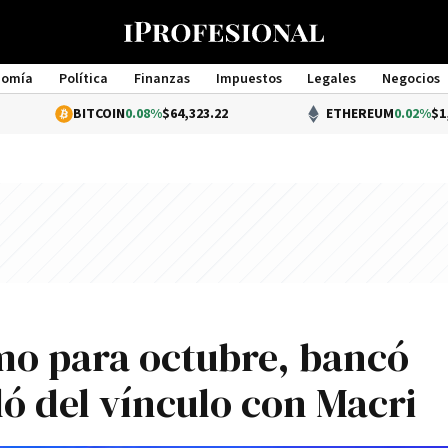
nomía
Política
Finanzas
Impuestos
Legales
Negocios
Management
BITCOIN
0.08%
$64,323.22
ETHEREUM
0.02%
$1,899.90
mo para octubre, bancó
ló del vínculo con Macri