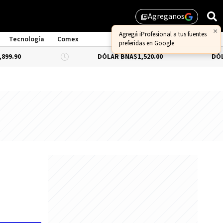
Agreganos
library_add
×
Agregá iProfesional a tus fuentes
Tecnología
Comex
preferidas en Google
DÓLAR BNA
$1,520.00
DÓLAR BLUE
-