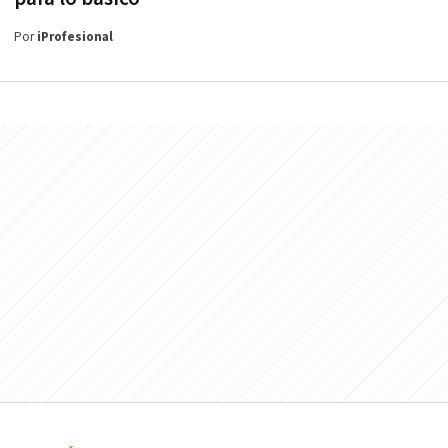
Por
iProfesional