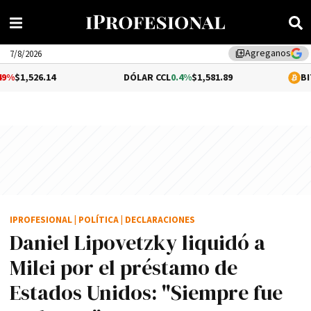
Agreganos
library_add
7/8/2026
.14
DÓLAR CCL
0.4%
$1,581.89
BITCOIN
0.6
IPROFESIONAL
|
POLÍTICA
|
DECLARACIONES
Daniel Lipovetzky liquidó a
Milei por el préstamo de
Estados Unidos: "Siempre fue