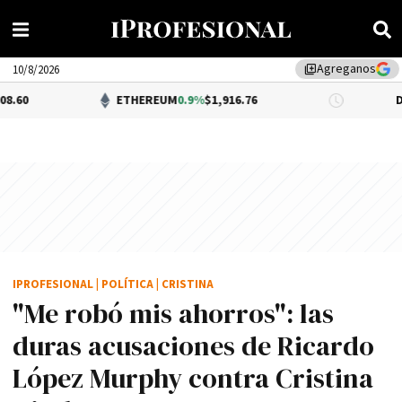
Agreganos
library_add
10/8/2026
ETHEREUM
0.9%
$1,916.76
DÓLAR BNA
$
IPROFESIONAL
|
POLÍTICA
|
CRISTINA
"Me robó mis ahorros": las
duras acusaciones de Ricardo
López Murphy contra Cristina