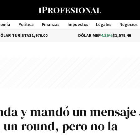
nomía
Política
Finanzas
Impuestos
Legales
Negocios
Management
ISTA
$1,976.00
DÓLAR MEP
4.35%
$1,579.46
anda y mandó un mensaje 
un round, pero no la