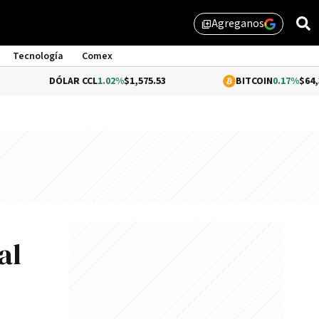
Agreganos
library_add
Tecnología
Comex
DÓLAR CCL
1.02%
$1,575.53
BITCOIN
0.17%
$64,377.14
al