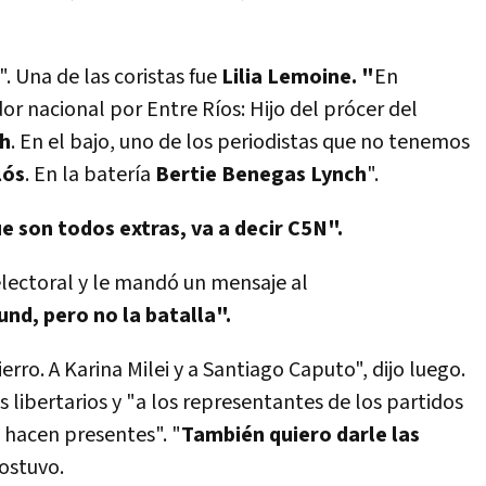
. Una de las coristas fue
Lilia Lemoine. "
En
dor nacional por Entre Ríos: Hijo del prócer del
ch
. En el bajo, uno de los periodistas que no tenemos
lós
. En la batería
Bertie Benegas Lynch
".
 son todos extras, va a decir C5N".
electoral y le mandó un mensaje al
nd, pero no la batalla".
rro. A Karina Milei y a Santiago Caputo", dijo luego.
 libertarios y "a los representantes de los partidos
e hacen presentes". "
También quiero darle las
sostuvo.