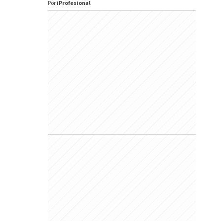
Por
iProfesional