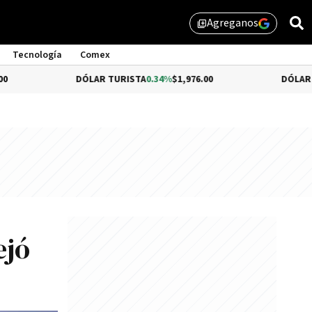
Agreganos
library_add
Tecnología
Comex
DÓLAR TURISTA
0.34%
$1,976.00
DÓLAR MEP
$1,51
ejó