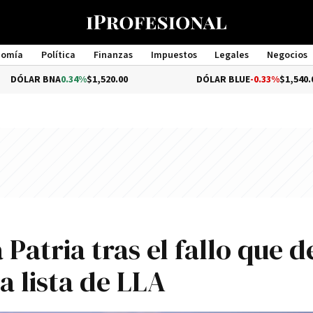
nomía
Política
Finanzas
Impuestos
Legales
Negocios
Management
BNA
0.34%
$1,520.00
DÓLAR BLUE
-0.33%
$1,540.00
Patria tras el fallo que d
la lista de LLA