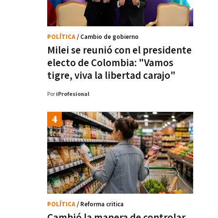
POLÍTICA
/ Cambio de gobierno
Milei se reunió con el presidente
electo de Colombia: "Vamos
tigre, viva la libertad carajo"
Por
iProfesional
POLÍTICA
/ Reforma critica
Cambió la manera de controlar